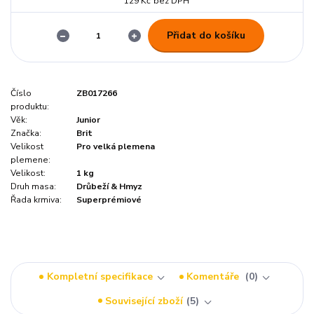
129 Kč
bez DPH
Přidat do košíku
Číslo
ZB017266
produktu:
Věk:
Junior
Značka:
Brit
Velikost
Pro velká plemena
plemene:
Velikost:
1 kg
Druh masa:
Drůbeží & Hmyz
Řada krmiva:
Superprémiové
Kompletní specifikace
Komentáře
0
Související zboží
5