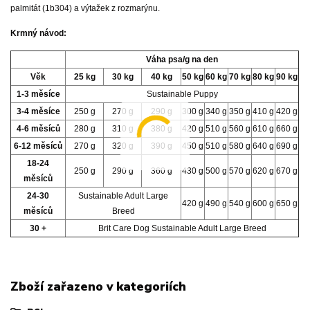
palmitát (1b304) a výtažek z rozmarýnu.
Krmný návod:
Váha psa/g na den
Věk
25 kg
30 kg
40 kg
50 kg
60 kg
70 kg
80 kg
90 kg
1-3 měsíce
Sustainable Puppy
3-4 měsíce
250 g
270 g
290 g
300 g
340 g
350 g
410 g
420 g
4-6 měsíců
280 g
310 g
380 g
420 g
510 g
560 g
610 g
660 g
6-12 měsíců
270 g
320 g
390 g
450 g
510 g
580 g
640 g
690 g
18-24
250 g
290 g
360 g
430 g
500 g
570 g
620 g
670 g
měsíců
24-30
Sustainable Adult Large
420 g
490 g
540 g
600 g
650 g
měsíců
Breed
30 +
Brit Care Dog Sustainable Adult Large Breed
Zboží zařazeno v kategoriích