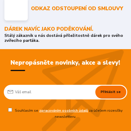
ODKAZ ODSTOUPENÍ OD SMLOUVY
DÁREK NAVÍC JAKO PODĚKOVÁNÍ.
Stálý zákazník u nás dostává příležitostně dárek pro svého
zvířecího parťáka.
Nepropásněte novinky, akce a slevy!
Přihlásit se
Souhlasím se
zpracováním osobních údajů
za účelem rozesílky
newsletteru.