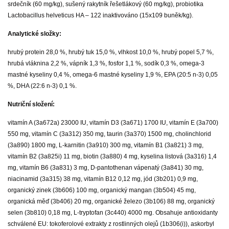
srdečník (60 mg/kg), sušený rakytník řešetlákový (60 mg/kg), probiotika
Lactobacillus helveticus HA – 122 inaktivováno (15x109 buněk/kg).
Analytické složky:
hrubý protein 28,0 %, hrubý tuk 15,0 %, vlhkost 10,0 %, hrubý popel 5,7 %,
hrubá vláknina 2,2 %, vápník 1,3 %, fosfor 1,1 %, sodík 0,3 %, omega-3
mastné kyseliny 0,4 %, omega-6 mastné kyseliny 1,9 %, EPA (20:5 n-3) 0,05
%, DHA (22:6 n-3) 0,1 %.
Nutriční složení:
vitamín A (3a672a) 23000 IU, vitamín D3 (3a671) 1700 IU, vitamín E (3a700)
550 mg, vitamín C (3a312) 350 mg, taurin (3a370) 1500 mg, cholinchlorid
(3a890) 1800 mg, L-karnitin (3a910) 300 mg, vitamín B1 (3a821) 3 mg,
vitamín B2 (3a825i) 11 mg, biotin (3a880) 4 mg, kyselina listová (3a316) 1,4
mg, vitamín B6 (3a831) 3 mg, D-pantothenan vápenatý (3a841) 30 mg,
niacinamid (3a315) 38 mg, vitamín B12 0,12 mg, jód (3b201) 0,9 mg,
organický zinek (3b606) 100 mg, organický mangan (3b504) 45 mg,
organická měď (3b406) 20 mg, organické železo (3b106) 88 mg, organický
selen (3b810) 0,18 mg, L-tryptofan (3c440) 4000 mg. Obsahuje antioxidanty
schválené EU: tokoferolové extrakty z rostlinných olejů (1b306(i)), askorbyl