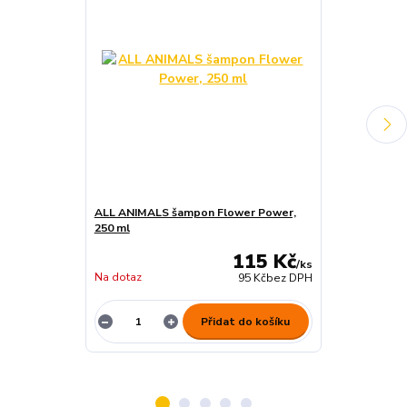
ALL ANIMALS šampon Flower Power,
Brit Dog Jerk
250 ml
Coins 80g
115 Kč
/
ks
Na dotaz
skladem 1 ks
95 Kč
bez DPH
Přidat do košíku