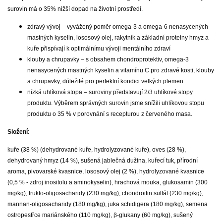
surovin má o 35% nižší dopad na životní prostředí.
zdravý vývoj – vyvážený poměr omega-3 a omega-6 nenasycených
mastných kyselin, lososový olej, rakytník a základní proteiny hmyz a
kuře přispívají k optimálnímu vývoji mentálního zdraví
klouby a chrupavky – s obsahem chondroprotektiv, omega-3
nenasycených mastných kyselin a vitamínu C pro zdravé kosti, klouby
a chrupavky, důležité pro perfektní kondici velkých plemen
nízká uhlíková stopa – suroviny představují 2/3 uhlíkové stopy
produktu. Výběrem správných surovin jsme snížili uhlíkovou stopu
produktu o 35 % v porovnání s recepturou z červeného masa.
Složení
:
kuře (38 %) (dehydrované kuře, hydrolyzované kuře), oves (28 %),
dehydrovaný hmyz (14 %), sušená jablečná dužina, kuřecí tuk, přírodní
aroma, pivovarské kvasnice, lososový olej (2 %), hydrolyzované kvasnice
(0,5 % - zdroj inositolu a aminokyselin), hrachová mouka, glukosamin (300
mg/kg), frukto-oligosacharidy (230 mg/kg), chondroitin sulfát (230 mg/kg),
mannan-oligosacharidy (180 mg/kg), juka schidigera (180 mg/kg), semena
ostropestřce mariánského (110 mg/kg), β-glukany (60 mg/kg), sušený