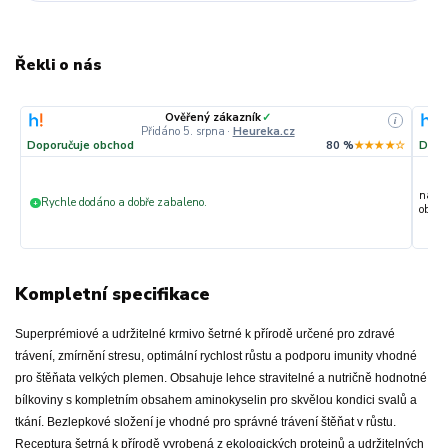
Řekli o nás
Ověřený zákazník
✓
i
Přidáno 5. srpna
·
Heureka.cz
Doporučuje obchod
80 %
★★★★☆
Dopo
nakup
Rychle dodáno a dobře zabaleno.
+
objedn
Kompletní specifikace
Superprémiové a udržitelné krmivo šetrné k přírodě určené pro zdravé
trávení, zmírnění stresu, optimální rychlost růstu a podporu imunity vhodné
pro štěňata velkých plemen. Obsahuje lehce stravitelné a nutričně hodnotné
bílkoviny s kompletním obsahem aminokyselin pro skvělou kondici svalů a
tkání. Bezlepkové složení je vhodné pro správné trávení štěňat v růstu.
Receptura šetrná k přírodě vyrobená z ekologických proteinů a udržitelných