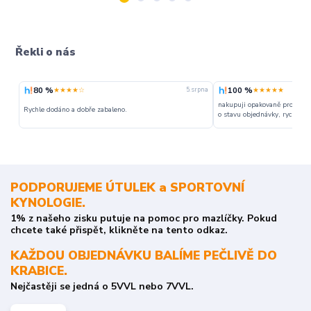
Řekli o nás
80 %
100 %
★★★★☆
★★★★★
5. srpna
nakupuji opakovaně pro napr
Rychle dodáno a dobře zabaleno.
o stavu objednávky, rychlost d
PODPORUJEME ÚTULEK a SPORTOVNÍ
KYNOLOGIE.
1% z našeho zisku putuje na pomoc pro mazlíčky. Pokud
chcete také přispět, klikněte na tento odkaz.
KAŽDOU OBJEDNÁVKU BALÍME PEČLIVĚ DO
KRABICE.
Nejčastěji se jedná o 5VVL nebo 7VVL.